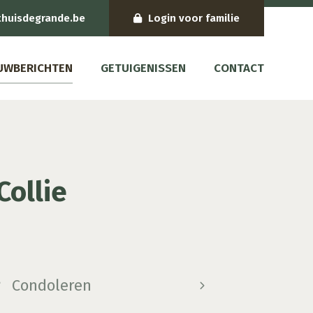
thuisdegrande.be
Login voor familie
UWBERICHTEN
GETUIGENISSEN
CONTACT
Collie
Condoleren